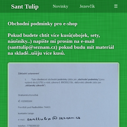
Sant Tulip
Novinky
Jezevčík
☰
Obchodní podmínky pro e-shop
Pokud budete chtít více kusů(obojek, sety,
náušníky..) napište mi prosím na e-mail
(santtulip@seznam.cz) pokud budu mít materiál
na skladě..ušiju více kusů.