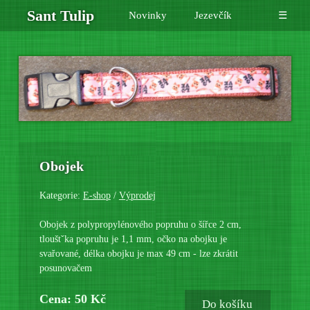
Sant Tulip
Novinky
Jezevčík
☰
Obojek
Kategorie:
E-shop
/
Výprodej
Obojek z polypropylénového popruhu o šířce 2 cm,
tlouštˇka popruhu je 1,1 mm, očko na obojku je
svařované, délka obojku je max 49 cm - lze zkrátit
posunovačem
Cena: 50 Kč
Do košíku