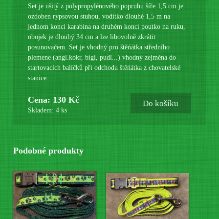
Set je ušitý z polypropylénového popruhu šíře 1,5 cm je
ozdoben rypsovou stuhou, vodítko dlouhé 1,5 m na
jednom konci karabina na druhém konci poutko na ruku,
obojek je dlouhý 34 cm a lze libovolně zkrátit
posunovačem. Set je vhodný pro štěńátka středního
plemene (angl.kokr, bígl, pudl...) vhodný zejména do
startovacích balíčků při odchodu štěńátka z chovatelské
stanice.
Cena: 130 Kč
Do košíku
Skladem: 4 ks
Podobné produkty