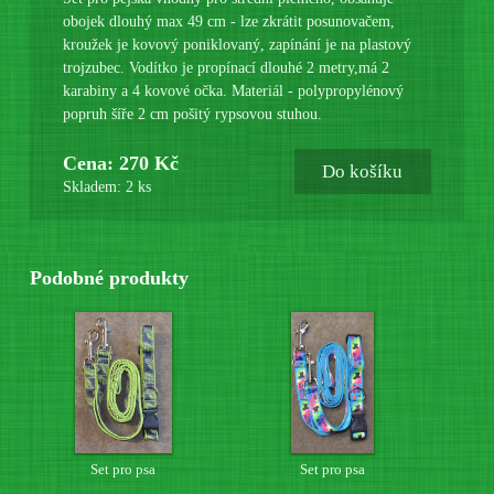
obojek dlouhý max 49 cm - lze zkrátit posunovačem,
kroužek je kovový poniklovaný, zapínání je na plastový
trojzubec. Vodítko je propínací dlouhé 2 metry,má 2
karabiny a 4 kovové očka. Materiál - polypropylénový
popruh šíře 2 cm pošitý rypsovou stuhou.
Cena: 270 Kč
Do košíku
Skladem: 2 ks
Podobné produkty
Set pro psa
Set pro psa