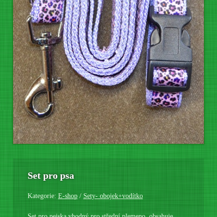
Set pro psa
Kategorie:
E-shop
/
Sety- obojek+vodítko
Set pro pejska vhodný pro střední plemeno, obsahuje