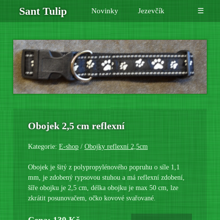
Sant Tulip
Novinky
Jezevčík
☰
Obojek 2,5 cm reflexní
Kategorie:
E-shop
/
Obojky reflexní 2,5cm
Obojek je šitý z polypropylénového popruhu o síle 1,1
mm, je zdobený rypsovou stuhou a má reflexní zdobení,
šíře obojku je 2,5 cm, délka obojku je max 50 cm, lze
zkrátit posunovačem, očko kovové svařované.
Cena: 130 Kč