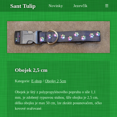
Sant Tulip
Novinky
Jezevčík
☰
Obojek 2,5 cm
Kategorie:
E-shop
/
Obojky 2,5cm
Obojek je šitý z polypropylénového popruhu o síle 1,1
mm, je zdobený rypsovou stuhou, šíře obojku je 2,5 cm,
délka obojku je max 50 cm, lze zkrátit posunovačem, očko
kovové svařované.