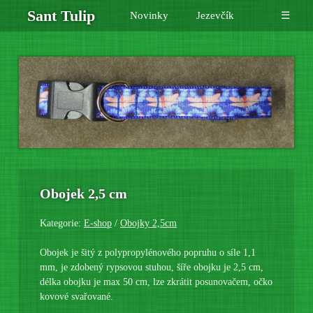
Sant Tulip
Novinky
Jezevčík
☰
Obojek 2,5 cm
Kategorie:
E-shop
/
Obojky 2,5cm
Obojek je šitý z polypropylénového popruhu o síle 1,1
mm, je zdobený rypsovou stuhou, šíře obojku je 2,5 cm,
délka obojku je max 50 cm, lze zkrátit posunovačem, očko
kovové svařované.