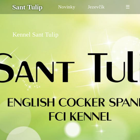
Sant Tulip
Novinky
Jezevčík
☰
Kennel Sant Tulip