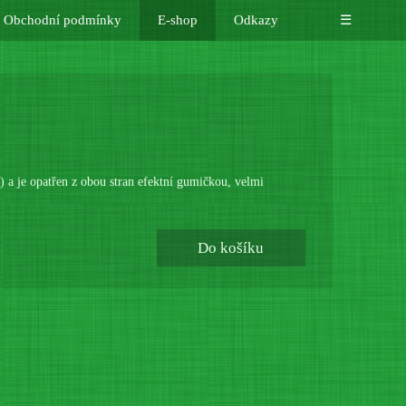
Obchodní podmínky
E-shop
Odkazy
☰
r) a je opatřen z obou stran efektní gumičkou, velmi
Do košíku