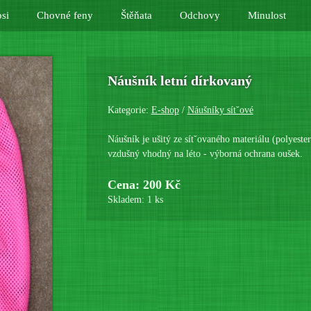
si
Chovné feny
Štěňata
Odchovy
Minulost
Náušník letní dírkovaný
Kategorie:
E-shop
/
Náušníky sítˇové
Náušník je ušitý ze sítˇovaného materiálu (polyeste
vzdušný vhodný na léto - výborná ochrana oušek.
Cena: 200 Kč
Skladem: 1 ks