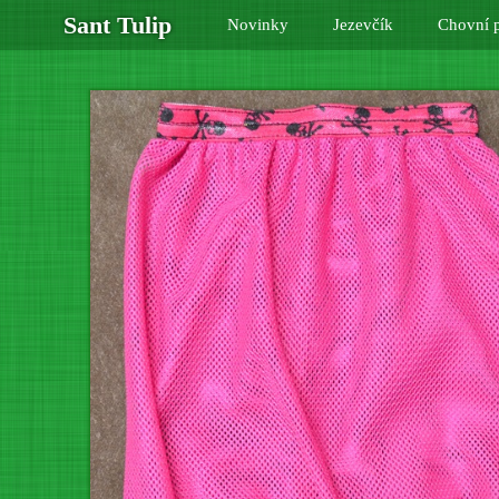
Sant Tulip
Novinky
Jezevčík
Chovní p