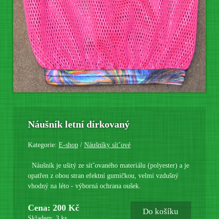
Náušník letní dírkovaný
Kategorie:
E-shop
/
Náušníky sítˇové
Náušník je ušitý ze sítˇovaného materiálu (polyester) a je
opatřen z obou stran efektní gumičkou, velmi vzdušný
vhodný na léto - výborná ochrana oušek.
Cena: 200 Kč
Do košíku
Skladem: 3 ks