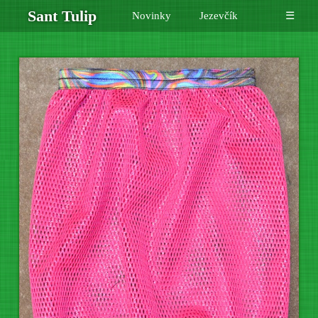
Sant Tulip
Novinky
Jezevčík
☰