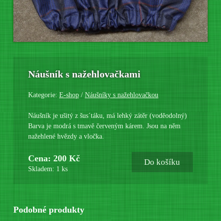
Náušník s nažehlovačkami
Kategorie:
E-shop
/
Náušníky s nažehlovačkou
Náušník je ušitý z šus´táku, má lehký zátěr (voděodolný)
Barva je modrá s tmavě červeným kárem. Jsou na něm
nažehlené hvězdy a vločka.
Cena: 200 Kč
Do košíku
Skladem: 1 ks
Podobné produkty