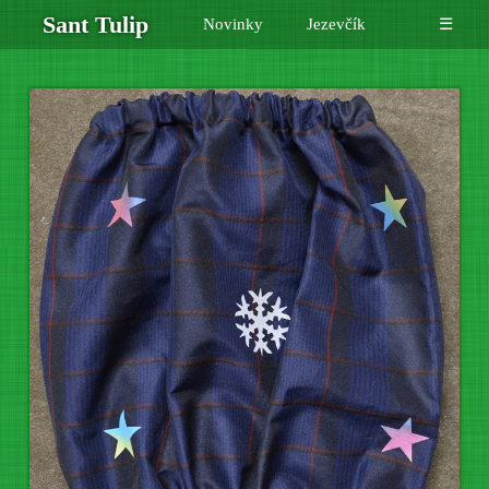
Sant Tulip
Novinky
Jezevčík
☰