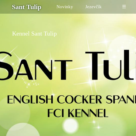
Sant Tulip
Novinky
Jezevčík
☰
Kennel Sant Tulip