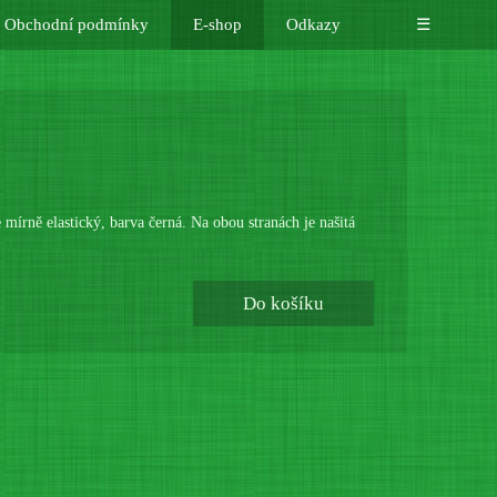
Obchodní podmínky
E-shop
Odkazy
☰
je mírně elastický, barva černá. Na obou stranách je našitá
Do košíku