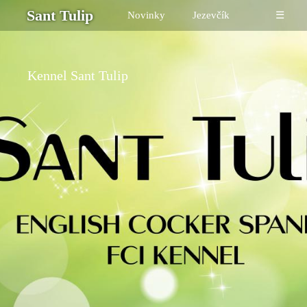
Sant Tulip
Novinky
Jezevčík
☰
Kennel Sant Tulip