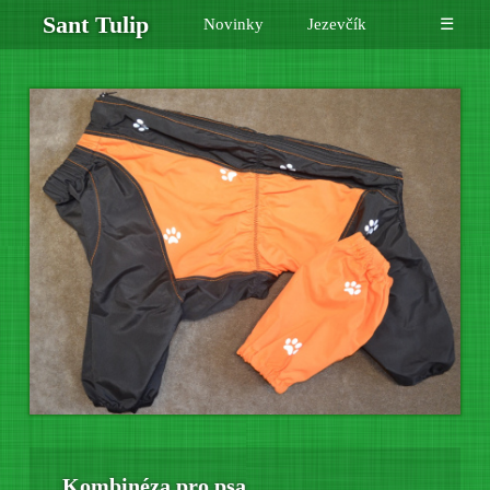
Sant Tulip
Novinky
Jezevčík
☰
Kombinéza pro psa