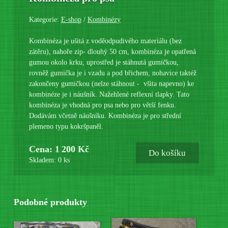
Kategorie:
E-shop
/
Kombinézy
Kombinéza je ušitá z voděodpudivého materiálu (bez
zátěru), nahoře zip- dlouhý 50 cm, kombinéza je opatřená
gumou okolo krku, uprostřed je stáhnutá gumičkou,
rovněž gumička je i vzadu a pod břichem, nohavice taktéž
zakončeny gumičkou (nelze stáhnout - všita napevno) ke
kombinéze je i náušník. Nažehlené reflexní tlapky. Tato
kombinéza je vhodná pro psa nebo pro větší fenku.
Dodávám včetně náušníku. Kombinéza je pro střední
plemeno typu kokršpaněl.
Cena: 1 200 Kč
Do košíku
Skladem: 0 ks
Podobné produkty