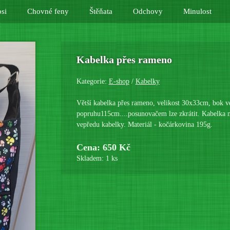
si
Chovné feny
Štěňata
Odchovy
Minulost
Kabelka přes rameno
Kategorie:
E-shop
/
Kabelky
Větší kabelka přes rameno, velikost 30x33cm, bok 
popruhu115cm....posunovačem lze zkrátit. Kabelka ne
vepředu kabelky. Materiál - kočárkovina 195g.
Cena: 650 Kč
Skladem: 1 ks