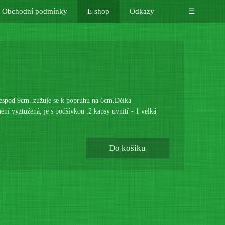
Obchodní podmínky
E-shop
Odkazy
☰
vespod 9cm..zužuje se k popruhu na 6cm.Délka
ní vyztužená, je s podšívkou ,2 kapsy uvnitř - 1 velká
Do košíku