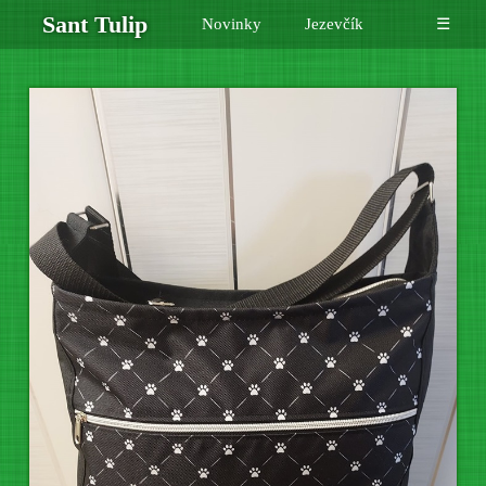
Sant Tulip
Novinky
Jezevčík
☰