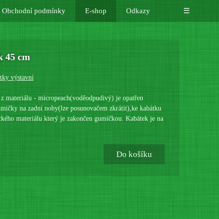
Obchodní podmínky
E-shop
Odkazy
☰
k 45 cm
tky výstavní
ý z materiálu - micropeach(voděodpudivý) je opatřen
mičky na zadní nohy(lze posunovačem zkrátit),ke kabátku
tického materiálu který je zakončen gumičkou. Kabátek je na
Do košíku