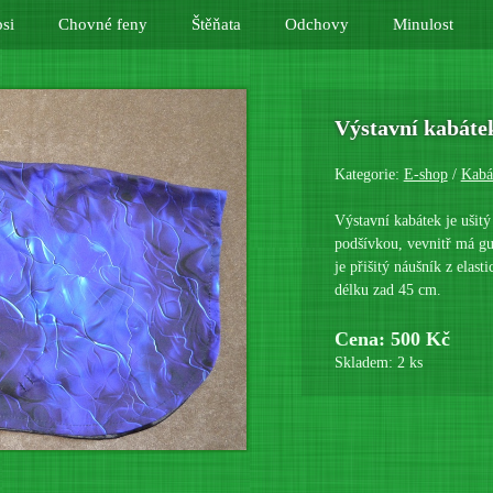
si
Chovné feny
Štěňata
Odchovy
Minulost
Výstavní kabáte
Kategorie:
E-shop
/
Kabá
Výstavní kabátek je ušit
podšívkou, vevnitř má gu
je přišitý náušník z elas
délku zad 45 cm.
Cena: 500 Kč
Skladem: 2 ks