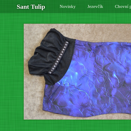
Sant Tulip
Novinky
Jezevčík
Chovní p