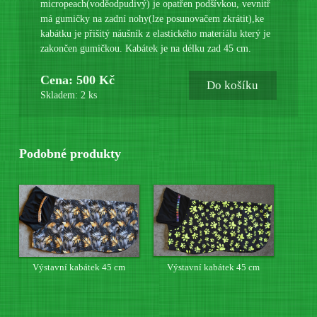
micropeach(voděodpudivý) je opatřen podšívkou, vevnitř
má gumičky na zadní nohy(lze posunovačem zkrátit),ke
kabátku je přišitý náušník z elastického materiálu který je
zakončen gumičkou. Kabátek je na délku zad 45 cm.
Cena: 500 Kč
Do košíku
Skladem: 2 ks
Podobné produkty
Výstavní kabátek 45 cm
Výstavní kabátek 45 cm