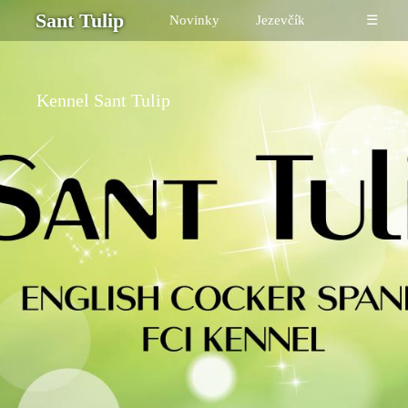
Sant Tulip
Novinky
Jezevčík
☰
Kennel Sant Tulip