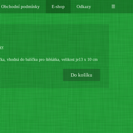
Obchodní podmínky
E-shop
Odkazy
☰
ky
ka, vhodná do balíčku pro štěńátka, velikost je13 x 10 cm
Do košíku