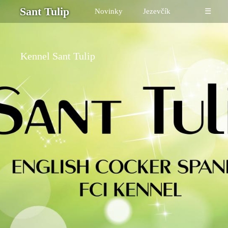
Sant Tulip
Novinky
Jezevčík
☰
Kennel Sant Tulip