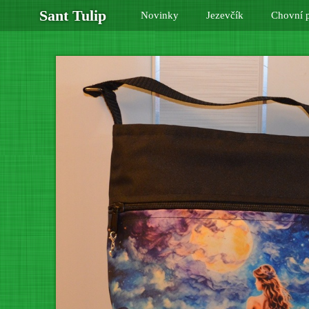
Sant Tulip
Novinky
Jezevčík
Chovní p