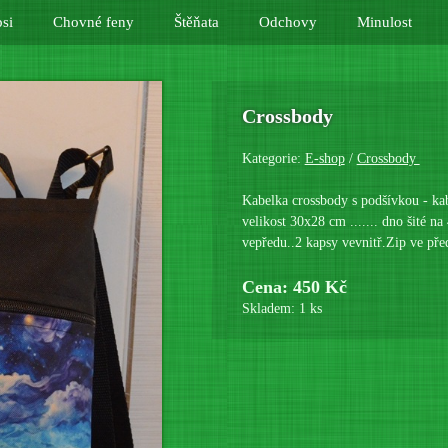
si
Chovné feny
Štěňata
Odchovy
Minulost
Crossbody
Kategorie:
E-shop
/
Crossbody
Kabelka crossbody s podšívkou - kab
velikost 30x28 cm ....... dno šité 
vepředu..2 kapsy vevnitř.Zip ve pře
Cena: 450 Kč
Skladem: 1 ks