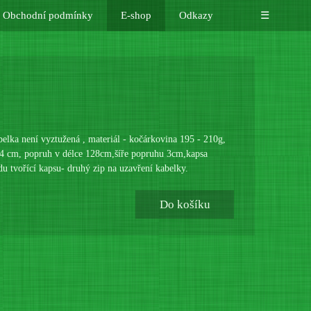
Obchodní podmínky
E-shop
Odkazy
☰
elka není vyztužená , materiál - kočárkovina 195 - 210g,
na 4 cm, popruh v délce 128cm,šíře popruhu 3cm,kapsa
du tvořící kapsu- druhý zip na uzavření kabelky.
Do košíku